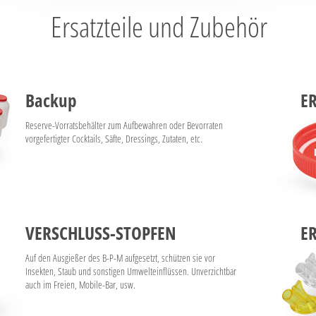
Ersatzteile und Zubehör
Backup
E
Reserve-Vorratsbehälter zum Aufbewahren oder Bevorraten
vorgefertigter Cocktails, Säfte, Dressings, Zutaten, etc.
VERSCHLUSS-STOPFEN
E
Auf den Ausgießer des B-P-M aufgesetzt, schützen sie vor
Insekten, Staub und sonstigen Umwelteinflüssen. Unverzichtbar
auch im Freien, Mobile-Bar, usw.