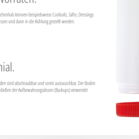
henhals können beispielsweise Cocktails, Säfte, Dressings
hlossen und dann in die Kühlung gestellt werden.
ial.
oden sind abschraubbar und somit austauschbar. Der Boden
chließen der Aufbewahrungsdosen (Backups) verwendet