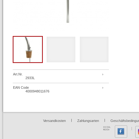
Art.Nr.
2933L
EAN Code
4000948011676
|
|
Versandkosten
Zahlungsarten
Geschäftsbedingu