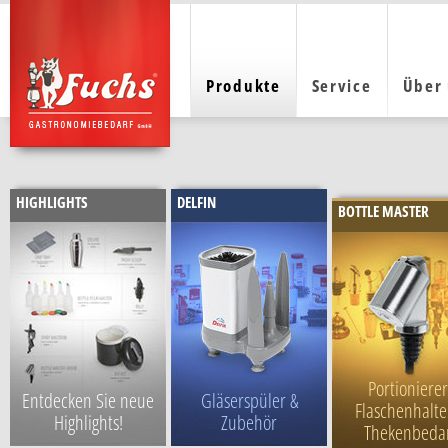
Produkte
Service
Über
HIGHLIGHTS
DELFIN
BOTTLE MASTER
Portionierer
Entdecken Sie neue
Gläserspüler &
Flaschenhalte
Highlights!
Zubehör
Thekenbeda