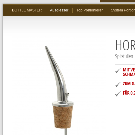
Ausgiesser
Top Portionierer
System Portion
BOTTLE MASTER
HO
Spitztüllen
MIT VE
SCHMA
ZUM G
FÜR 0,