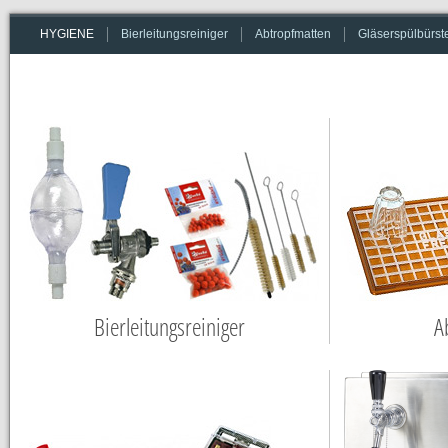
Bierleitungsreiniger
Abtropfmatten
Gläserspülbürst
HYGIENE
Bierleitungsreiniger
A