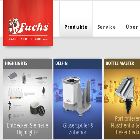
Produkte
Service
Über
HIGHLIGHTS
DELFIN
BOTTLE MASTER
Portionierer
Entdecken Sie neue
Gläserspüler &
Flaschenhalte
Highlights!
Zubehör
Thekenbeda