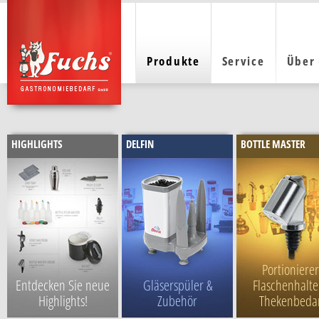
Produkte
Service
Über
HIGHLIGHTS
DELFIN
BOTTLE MASTER
Portionierer
Entdecken Sie neue
Gläserspüler &
Flaschenhalte
Highlights!
Zubehör
Thekenbeda