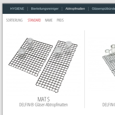
Bierleitungsreiniger
Abtropfmatten
Gläserspülbürst
HYGIENE
SORTIERUNG
STANDARD
NAME
PREIS
Produktliste
MAT S
DELFIN® Gläser-Abtropfmatten
DELFIN®