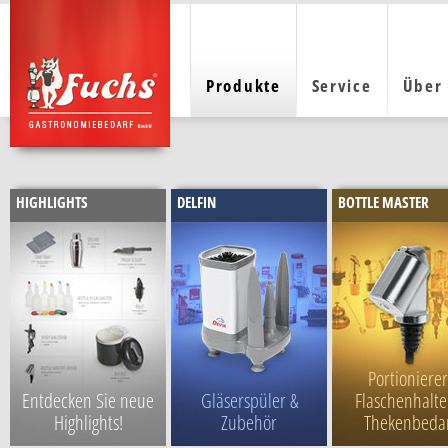
Produkte
Service
Über
HIGHLIGHTS
DELFIN
BOTTLE MASTER
Portionierer
Entdecken Sie neue
Gläserspüler &
Flaschenhalte
Highlights!
Zubehör
Thekenbeda