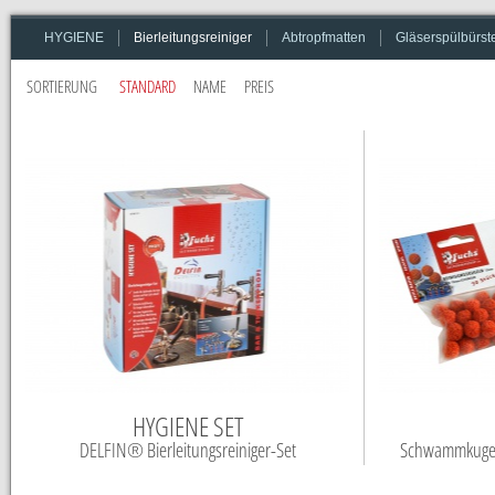
Bierleitungsreiniger
Abtropfmatten
Gläserspülbürst
HYGIENE
SORTIERUNG
STANDARD
NAME
PREIS
Produktliste
HYGIENE SET
DELFIN® Bierleitungsreiniger-Set
Schwammkugeln 