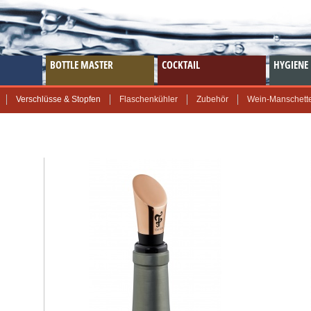
BOTTLE MASTER
COCKTAIL
HYGIENE
Verschlüsse & Stopfen
Flaschenkühler
Zubehör
Wein-Manschett