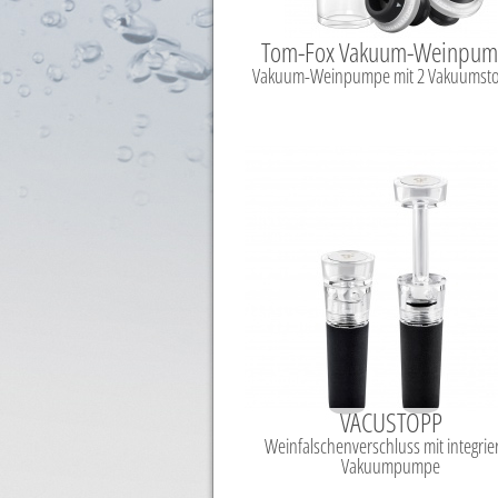
Tom-Fox Vakuum-Weinpu
Vakuum-Weinpumpe mit 2 Vakuumst
VACUSTOPP
Weinfalschenverschluss mit integrier
Vakuumpumpe