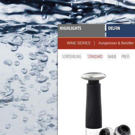
HIGHLIGHTS
DELFIN
Ausgiesser & Belüfter
WINE SERIES
SORTIERUNG
STANDARD
NAME
PREIS
Produktliste