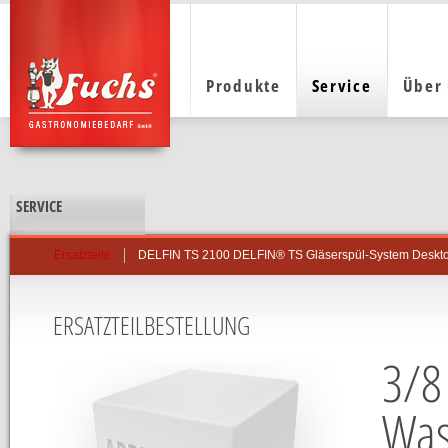
Produkte
Service
Über
SERVICE
DELFIN TS 2100 DELFIN® TS Gläserspül-System Deskt
Ersatzteile
ERSATZTEILBESTELLUNG
3/8 
Was